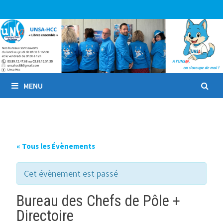
Passer
au
contenu
MENU
« Tous les Évènements
Cet évènement est passé
Bureau des Chefs de Pôle +
Directoire