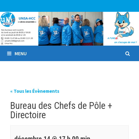
Passer
au
contenu
MENU
« Tous les Évènements
Bureau des Chefs de Pôle +
Directoire
décembre 14 @ 17 h 00 min