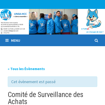
Passer
au
contenu
MENU
« Tous les Évènements
Cet évènement est passé
Comité de Surveillance des
Achats