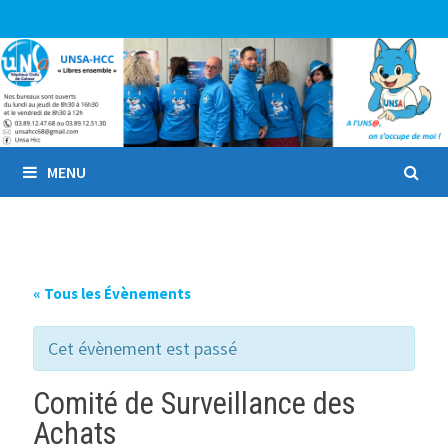
Passer
au
contenu
MENU
« Tous les Évènements
Cet évènement est passé
Comité de Surveillance des
Achats