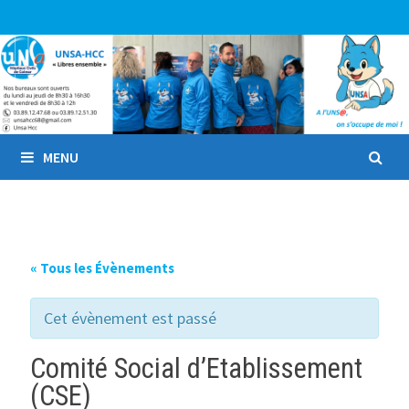
Passer
au
contenu
MENU
« Tous les Évènements
Cet évènement est passé
Comité Social d’Etablissement
(CSE)