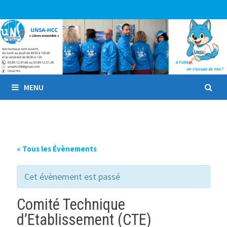
Passer
au
contenu
MENU
« Tous les Évènements
Cet évènement est passé
Comité Technique
d’Etablissement (CTE)