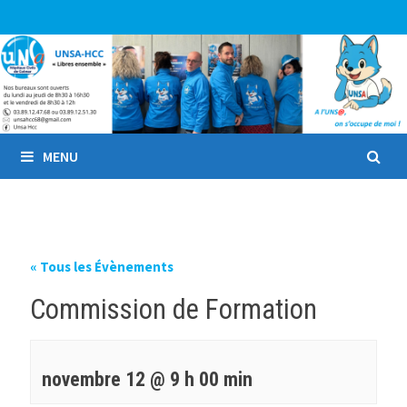
Passer
au
contenu
MENU
« Tous les Évènements
Commission de Formation
novembre 12 @ 9 h 00 min