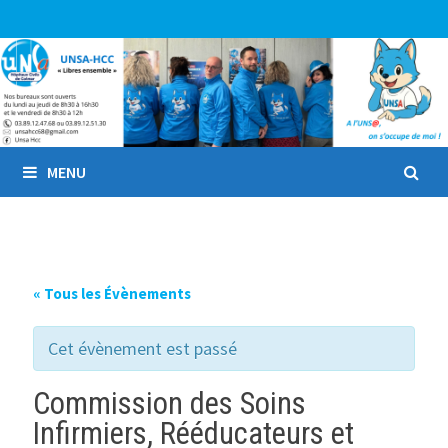
Passer
au
contenu
MENU
« Tous les Évènements
Cet évènement est passé
Commission des Soins
Infirmiers, Rééducateurs et