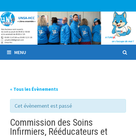
Passer
au
contenu
MENU
« Tous les Évènements
Cet évènement est passé
Commission des Soins
Infirmiers, Rééducateurs et