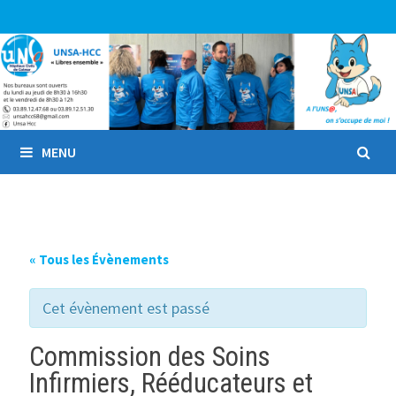
Passer
au
contenu
MENU
« Tous les Évènements
Cet évènement est passé
Commission des Soins
Infirmiers, Rééducateurs et