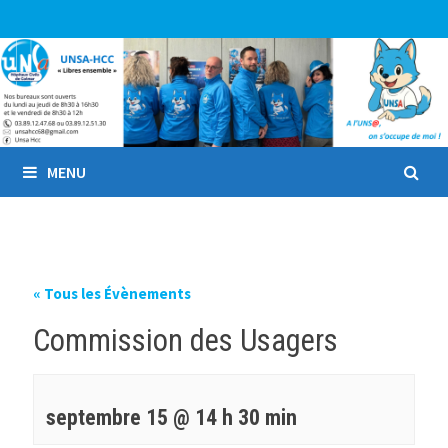
Passer
au
contenu
MENU
« Tous les Évènements
Commission des Usagers
septembre 15 @ 14 h 30 min