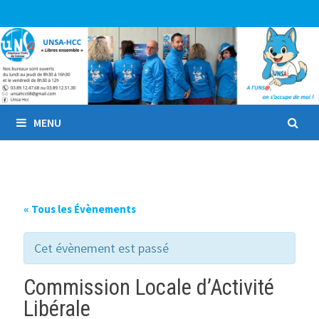
Passer
au
contenu
MENU
« Tous les Évènements
Cet évènement est passé
Commission Locale d’Activité
Libérale