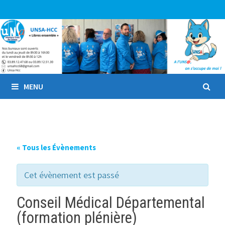
Passer
au
contenu
MENU
« Tous les Évènements
Cet évènement est passé
Conseil Médical Départemental
(formation plénière)