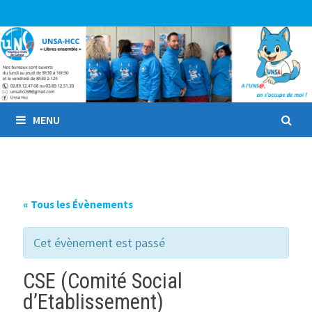
Passer
au
contenu
MENU
« Tous les Évènements
Cet évènement est passé
CSE (Comité Social
d’Etablissement)