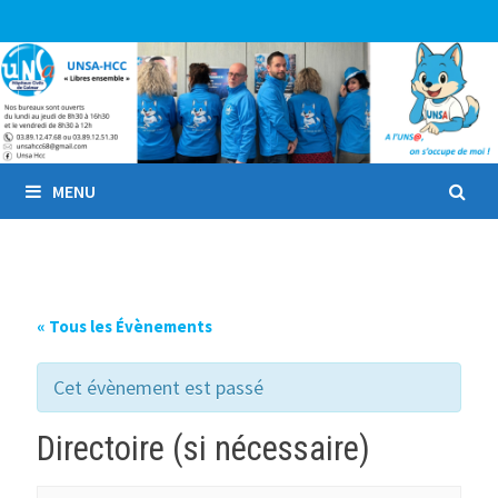
Passer
au
contenu
MENU
« Tous les Évènements
Cet évènement est passé
Directoire (si nécessaire)