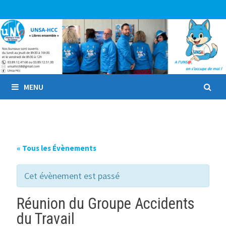
Passer
au
contenu
MENU
« Tous les Évènements
Cet évènement est passé
Réunion du Groupe Accidents
du Travail