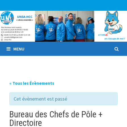
Passer
au
contenu
MENU
« Tous les Évènements
Cet évènement est passé
Bureau des Chefs de Pôle +
Directoire