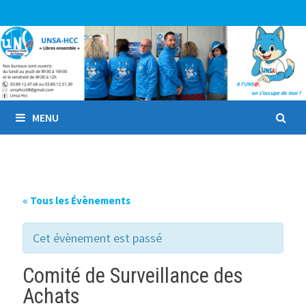
Passer
au
contenu
MENU
« Tous les Évènements
Cet évènement est passé
Comité de Surveillance des
Achats