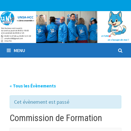
Passer
au
contenu
MENU
« Tous les Évènements
Cet évènement est passé
Commission de Formation