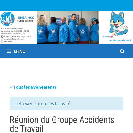
Passer
au
contenu
MENU
« Tous les Évènements
Cet évènement est passé
Réunion du Groupe Accidents
de Travail