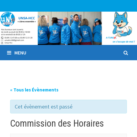
Passer
au
contenu
MENU
« Tous les Évènements
Cet évènement est passé
Commission des Horaires