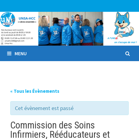
Passer
au
contenu
MENU
« Tous les Évènements
Cet évènement est passé
Commission des Soins
Infirmiers, Rééducateurs et