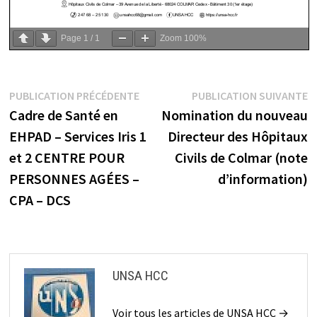
Page
1
/
1
Zoom
100%
Navigation
Publication
P
PUBLICATION PRÉCÉDENTE
PUBLICATION SUIVANTE
précédente :
s
Cadre de Santé en
Nomination du nouveau
de
EHPAD – Services Iris 1
Directeur des Hôpitaux
l’article
et 2 CENTRE POUR
Civils de Colmar (note
PERSONNES AGÉES –
d’information)
CPA – DCS
UNSA HCC
Voir tous les articles de UNSA HCC →