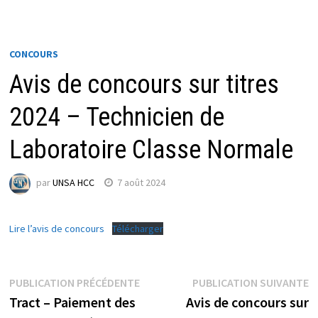
CONCOURS
Avis de concours sur titres
2024 – Technicien de
Laboratoire Classe Normale
par
UNSA HCC
7 août 2024
Lire l’avis de concours
Télécharger
Navigation
Publication
P
PUBLICATION PRÉCÉDENTE
PUBLICATION SUIVANTE
précédente :
s
Tract – Paiement des
Avis de concours sur
de