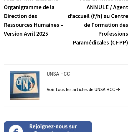
précédente :
s
Organigramme de la
ANNULE / Agent
de
Direction des
d’accueil (f/h) au Centre
l’article
Ressources Humaines –
de Formation des
Version Avril 2025
Professions
Paramédicales (CFPP)
UNSA HCC
Voir tous les articles de UNSA HCC →