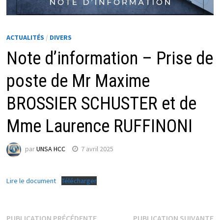
ACTUALITÉS
/
DIVERS
Note d’information – Prise de
poste de Mr Maxime
BROSSIER SCHUSTER et de
Mme Laurence RUFFINONI
par
UNSA HCC
7 avril 2025
Lire le document
Télécharger
Navigation
Publication
P
PUBLICATION PRÉCÉDENTE
PUBLICATION SUIVANTE